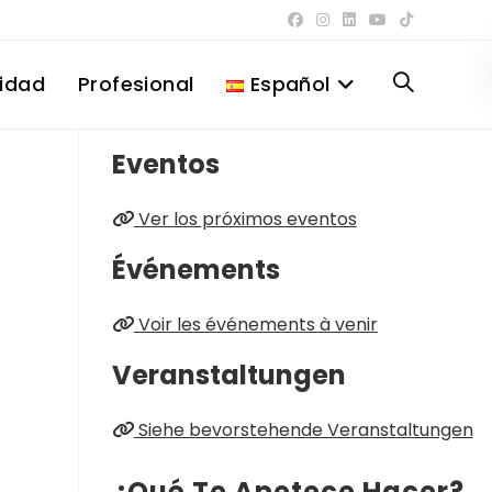
lidad
Profesional
Español
Alternar
Eventos
búsqueda
Ver los próximos eventos
de
Événements
Voir les événements à venir
la
Veranstaltungen
Siehe bevorstehende Veranstaltungen
web
¿Qué Te Apetece Hacer?