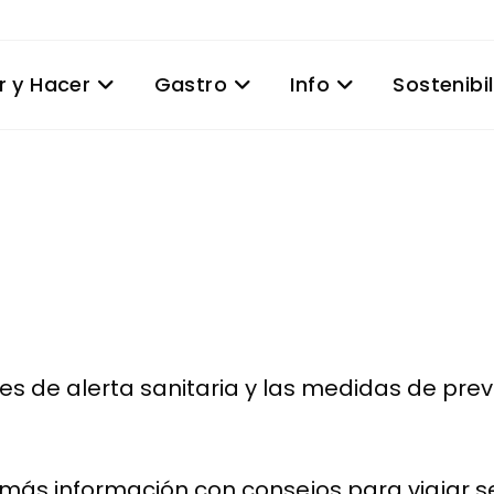
r y Hacer
Gastro
Info
Sostenibi
es de alerta sanitaria y las medidas de pre
ás información con consejos para viajar seg