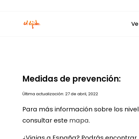
Ir
al
contenido
Ve
Medidas de prevención:
Última actualización: 27 de abril, 2022
Para más información sobre los nivel
consultar este
mapa
.
¿Viajas a España? Podrás encontrar m