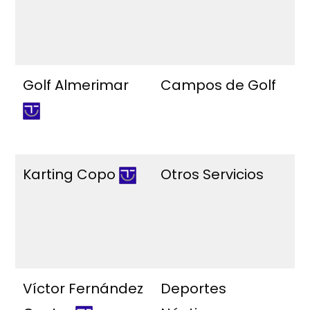
T
A
Golf Almerimar
Campos de Golf
P
P
A
Karting Copo
Otros Servicios
C
C
C
s
Víctor Fernández
Deportes
P