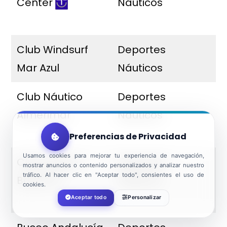
Center
Náuticos
C
A
Club Windsurf
Deportes
A
Mar Azul
Náuticos
s
Club Náutico
Deportes
M
Almerimar
Náuticos
L
D
Preferencias de Privacidad
Usamos cookies para mejorar tu experiencia de navegación,
Club Náutico
Deportes
R
mostrar anuncios o contenido personalizados y analizar nuestro
tráfico. Al hacer clic en "Aceptar todo", consientes el uso de
Balerma
Náuticos
B
cookies.
Aceptar todo
Personalizar