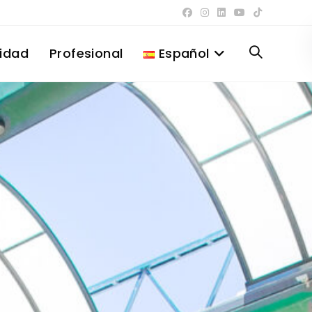
lidad
Profesional
Español
Alternar
búsqueda
de
la
web