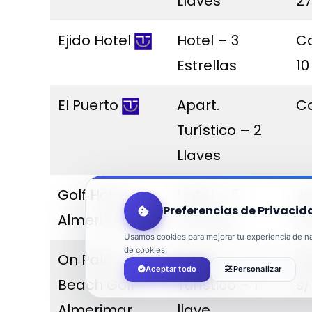
Llaves
27
Ejido Hotel
Hotel – 3
Ca
Estrellas
10
El Puerto
Apart.
Ca
Turístico – 2
Llaves
Golf Hotel
Hotel – 5
A
Preferencias de Privacid
Almerimar
Estrellas
Al
Usamos cookies para mejorar tu experiencia de nav
de cookies.
On Palm
Apart.
Ca
Aceptar todo
Personalizar
Beach Golf
Turístico – 1
s/
Almerimar
llave