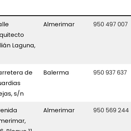
lle
Almerimar
950 497 007
quitecto
lián Laguna,
rretera de
Balerma
950 937 637
uardias
ejas, s/n
venida
Almerimar
950 569 244
merimar,