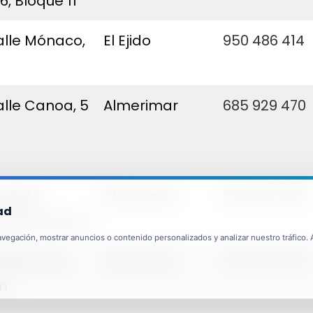
6, Bloque 11
lle Mónaco,
El Ejido
950 486 414
lle Canoa, 5
Almerimar
685 929 470
venida
Almerimar
950 497 050
ad
merimar, s/n
egación, mostrar anuncios o contenido personalizados y analizar nuestro tráfico. Al
lle Borda,
Almerimar
950 56 33 50
n