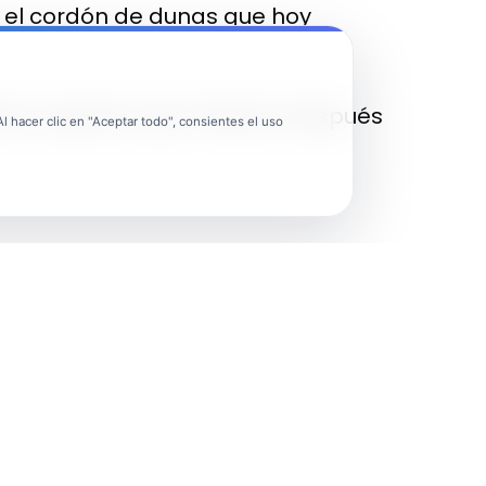
do el cordón de dunas que hoy
eria orgánica que milenios después
 hacer clic en "Aceptar todo", consientes el uso
asta 27 terrazas marinas de ese
edad de fósiles, son un sistema de