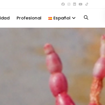
lidad
Profesional
Español
Alternar
búsqueda
de
la
web