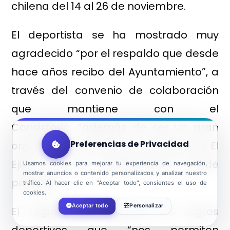
chilena del 14 al 26 de noviembre.
El deportista se ha mostrado muy
agradecido “por el respaldo que desde
hace años recibo del Ayuntamiento”, a
través del convenio de colaboración
que mantiene con el
Consistorio, “además de ser un gran
Preferencias de Privacidad
orgullo para mí llevar el nombre de El
Ejido por los campeonatos donde
Usamos cookies para mejorar tu experiencia de navegación,
mostrar anuncios o contenido personalizados y analizar nuestro
participo”.
tráfico. Al hacer clic en "Aceptar todo", consientes el uso de
cookies.
Aceptar todo
Personalizar
El regidor ha alabado sus logros
deportivos que “nos permiten