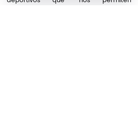
aprovechar su potencial y proyección
internacional para dar a conocer
nuestras posibilidades turísticas y
deportivas, además de promocionar la
calidad de las verduras y hortalizas
que producimos a través del sello ‘El
Ejido Gourmet Quality”.
Por último, el alcalde le ha deseado
suerte en sus próximas pruebas.