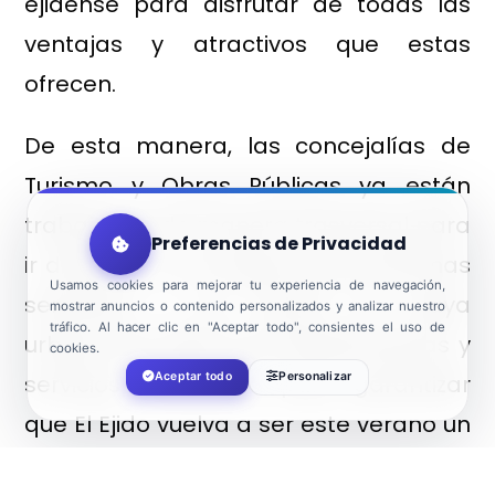
ejidense para disfrutar de todas las
ventajas y atractivos que estas
ofrecen.
De esta manera, las concejalías de
Turismo y Obras Públicas ya están
trabajando de manera trasversal para
Preferencias de Privacidad
ir dotando, y a lo largo de las próximas
Usamos cookies para mejorar tu experiencia de navegación,
semanas, a los tramos de playa
mostrar anuncios o contenido personalizados y analizar nuestro
tráfico. Al hacer clic en "Aceptar todo", consientes el uso de
urbana de todas las infraestructuras y
cookies.
servicios necesarios para garantizar
Aceptar todo
Personalizar
que El Ejido vuelva a ser este verano un
destino seguro, tranquilo y de la