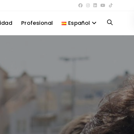
lidad
Profesional
Español
Alternar
búsqueda
de
la
web