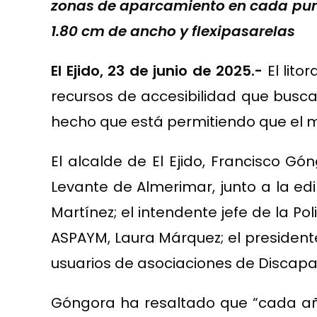
zona
s de aparcamiento en cada punt
1.80 cm de ancho y flexipasarelas
El Ejido,
2
3
de ju
n
io de 202
5
.-
El lito
recursos de accesibilidad que buscan
hecho que está permitiendo que el mu
El alcalde de El Ejido, Francisco 
Levante de Almerimar, junto a la edi
Martínez; el intendente jefe de la Po
ASPAYM, Laura Márquez; el president
usuarios de asociaciones de Discapa
Góngora ha resaltado que “cada año