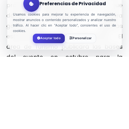
Preferencias de Privacidad
productos agrícolas y con el que
daremos protagonismo a nuestra
Usamos cookies para mejorar tu experiencia de navegación,
mostrar anuncios o contenido personalizados y analizar nuestro
gastronomía local y nuestros
tráfico. Al hacer clic en "Aceptar todo", consientes el uso de
cookies.
establecimientos de restauración”. El
Aceptar todo
Personalizar
área de Turismo publicará las bases
del evento en octubre para la
participación de los establecimientos
hosteleros interesados, que habrán de
presentar un plato innovador con
ingredientes locales. El público podrá
votar sus elaboraciones favoritas a
través de una app.