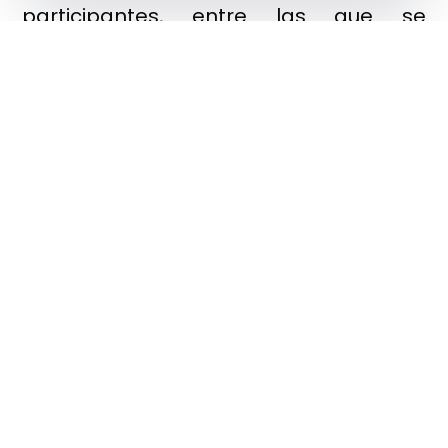
participantes, entre las que se
encuentran ámbitos como
restauración, alojamientos, transporte
turístico, turismo de bienestar, turismo
activo, turismo industrial, escuelas de
español para extranjeros, artesanos,
servicios de limpieza o comercios
online, entre otros.
Por otra parte, durante su reunión, la
Mesa de Calidad también ha realizado
un balance anual de la trayectoria
llevada a cabo en el Destino por parte