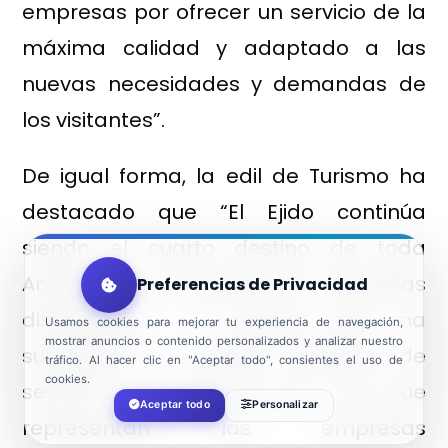
empresas por ofrecer un servicio de la
máxima calidad y adaptado a las
nuevas necesidades y demandas de
los visitantes”.
De igual forma, la edil de Turismo ha
destacado que “El Ejido continúa
siendo el cuarto destino de toda
Andalucía en número de empresas
Preferencias de Privacidad
distinguidas”, al tiempo que ha
Usamos cookies para mejorar tu experiencia de navegación,
mostrar anuncios o contenido personalizados y analizar nuestro
subrayado la amplia variedad de
tráfico. Al hacer clic en "Aceptar todo", consientes el uso de
cookies.
sectores, un total de 19, a los que
Aceptar todo
Personalizar
representan las empresas