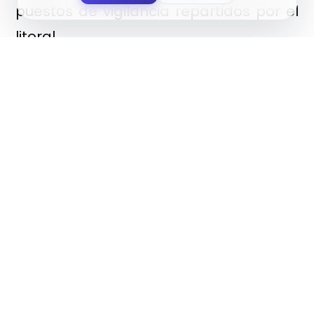
puestos de vigilancia repartidos por el
litoral.
El regidor ejidense ha destacado que
“incrementamos la vigilancia policial
con 2 patrullas de policía local durante
toda la temporada, dedicadas
exclusivamente a las playas, además
de las patrullas regulares diarias, que
tendrán su base junto al Punto 0 de
coordinación de socorrismo”.
Como novedad, “hemos adquirido dos