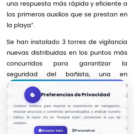
una respuesta más rápida y eficiente a
los primeros auxilios que se prestan en
la playa”.
Se han instalado 3 torres de vigilancia
nuevas distribuidas en los puntos más
concurridos para garantizar la
seguridad del bañista, una en
Almerimar, en Poniente, y dos más en
Preferencias de Privacidad
Balerma, núcleo donde se duplica el
número de puestos de vigilancia,
Usamos cookies para mejorar tu experiencia de navegación,
mostrar anuncios o contenido personalizados y analizar nuestro
pasando de 2 a 4 puestos. De este
tráfico. Al hacer clic en "Aceptar todo", consientes el uso de
cookies.
modo, se cuenta con un total de 16
Aceptar todo
Personalizar