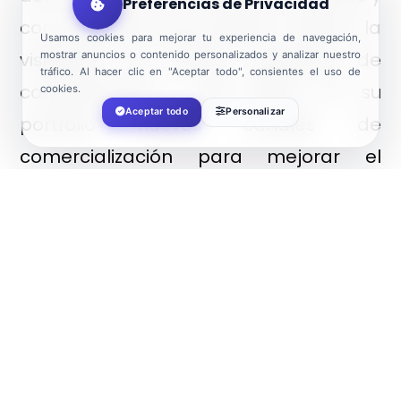
Preferencias de Privacidad
con empresas que pueden mejorar la
Usamos cookies para mejorar tu experiencia de navegación,
visibilidad del destino (agencias de
mostrar anuncios o contenido personalizados y analizar nuestro
tráfico. Al hacer clic en "Aceptar todo", consientes el uso de
comunicación) y que llevan en su
cookies.
Aceptar todo
Personalizar
portfolio nuevos canales de
comercialización para mejorar el
posicionamiento del destino.
Igualmente, se han conocido los
últimos avances en la digitalización.
La feria ofrece un marco idóneo para
favorecer las alianzas comerciales, a
través de agendas de trabajo, con
citas preestablecidas, según los