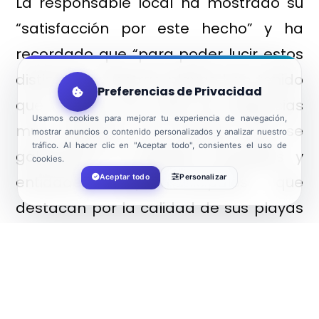
La responsable local ha mostrado su
“satisfacción por este hecho” y ha
recordado que “para poder lucir estos
distintivos, nuestras playas han tenido
Preferencias de Privacidad
que cumplir una serie de exigencias
Usamos cookies para mejorar tu experiencia de navegación,
muy estrictas; de manera que se
mostrar anuncios o contenido personalizados y analizar nuestro
tráfico. Al hacer clic en "Aceptar todo", consientes el uso de
galardonan a aquellos municipios y
cookies.
Aceptar todo
Personalizar
entidades supramunicipales que
destacan por la calidad de sus playas
desde el punto de vista ambiental,
turístico y sostenible con el objetivo de
difundir sus esfuerzos, innovaciones y
logros”.