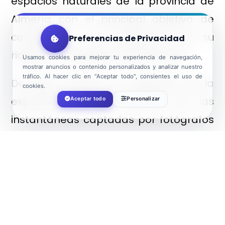
espacios naturales de la provincia de
Almería con el principal objetivo de
concienciar a la población de su
Preferencias de Privacidad
riqueza y necesidad de protección.
Usamos cookies para mejorar tu experiencia de navegación,
mostrar anuncios o contenido personalizados y analizar nuestro
tráfico. Al hacer clic en "Aceptar todo", consientes el uso de
De esta manera, los visitantes de la
cookies.
exposición podrán disfrutar de las
Aceptar todo
Personalizar
instantáneas captadas por fotógrafos
y aficionados a la fotografía en lugares
como el Desierto de Tabernas, el único
del continente europeo; el Parque
Natural de Cabo de Gata-Níjar Sierra
Nevada; Sierra de Maria-Los Vélez o el