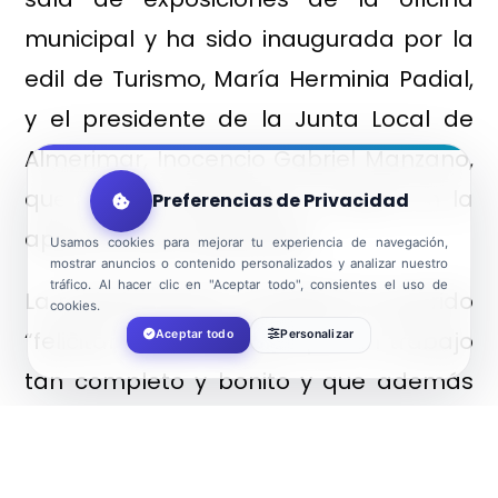
municipal y ha sido inaugurada por la
edil de Turismo, María Herminia Padial,
y el presidente de la Junta Local de
Almerimar, Inocencio Gabriel Manzano,
que han acompañado al autor en la
Preferencias de Privacidad
apertura de la exposición.
Usamos cookies para mejorar tu experiencia de navegación,
mostrar anuncios o contenido personalizados y analizar nuestro
tráfico. Al hacer clic en "Aceptar todo", consientes el uso de
La representante municipal ha querido
cookies.
“felicitar a Juan Antonio por un trabajo
Aceptar todo
Personalizar
tan completo y bonito y que además
tiene un componente cien por cien
almeriense, con mucha presencia de