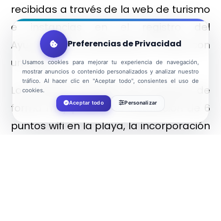
recibidas a través de la web de turismo
e instancias en el registro del
Preferencias de Privacidad
Ayuntamiento, puntuando la costa con
un ocho.
Usamos cookies para mejorar tu experiencia de navegación,
mostrar anuncios o contenido personalizados y analizar nuestro
tráfico. Al hacer clic en "Aceptar todo", consientes el uso de
Los usuarios también han valorado de
cookies.
Aceptar todo
Personalizar
forma muy positiva la instalación de 6
puntos wifi en la playa, la incorporación
de 2 aseos nuevos y la
homogeneización en el diseño de los
chiringuitos que aporta una imagen de
excelencia y calidad. La edil ha
resaltado que “la restauración en la