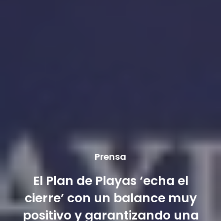
Prensa
El Plan de Playas ‘echa el
cierre’ con un balance muy
positivo y garantizando una