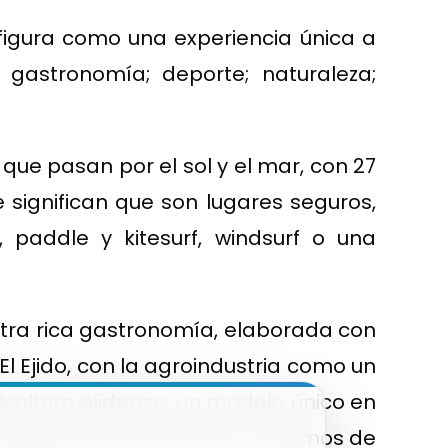
nfigura como una experiencia única a
; gastronomía; deporte; naturaleza;
, que pasan por el sol y el mar, con 27
e significan que son lugares seguros,
 paddle y kitesurf, windsurf o una
estra rica gastronomía, elaborada con
l Ejido, con la agroindustria como un
ricultura ejidense, un modelo único en
ón, apoyado en parámetros máximos de