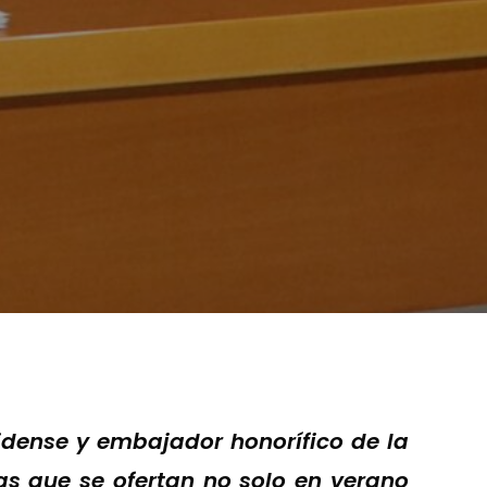
idense y embajador honorífico de la
s que se ofertan no solo en verano