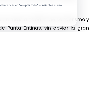
 hacer clic en "Aceptar todo", consientes el uso
 con rutas a caballo, de senderismo y
e Punta Entinas, sin obviar la gran
o el Castillo de Guardias Viejas, la
urismo sostenible, activo y de calidad
 patrimonio y con la excelente oferta