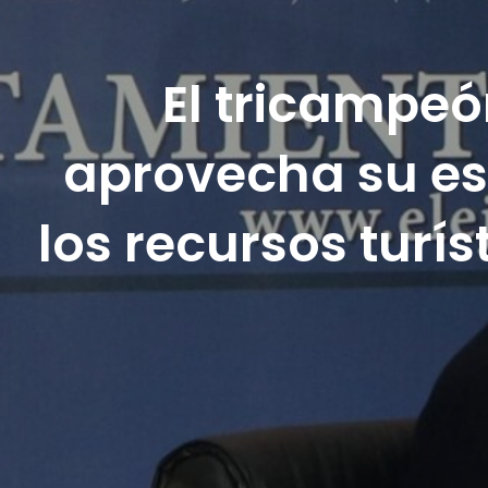
El tricampeó
aprovecha su es
los recursos turí