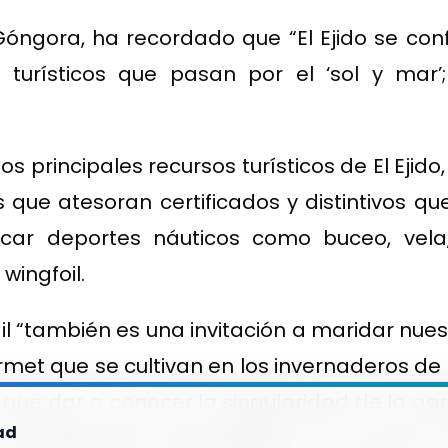
o Góngora, ha recordado que “El Ejido se co
 turísticos que pasan por el ‘sol y mar’
s principales recursos turísticos de El Ejido
 que atesoran certificados y distintivos qu
ticar deportes náuticos como buceo, vela,
ingfoil.
il “también es una invitación a maridar nu
rmet que se cultivan en los invernaderos de E
l que dar a conocer la singularidad de la ag
ad
competitividad, sostenibilidad e innovaci