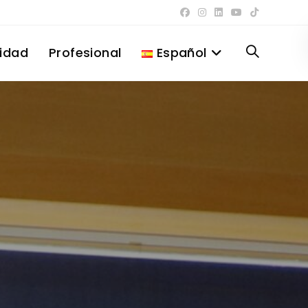
lidad
Profesional
Español
Alternar
búsqueda
de
la
web