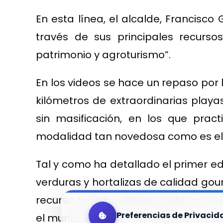
En esta línea, el alcalde, Francisc
través de sus principales recursos
patrimonio y agroturismo”.
En los videos se hace un repaso por lo
kilómetros de extraordinarias playas
sin masificación, en los que prac
modalidad tan novedosa como es el w
Tal y como ha detallado el primer ed
verduras y hortalizas de calidad gou
recurso turístico diferenciador con e
Preferencias de Privacid
el mundo que se caracteriza por su 