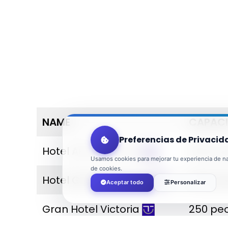
NAME
CAPACI
Preferencias de Privacid
Hotel AR Almerimar
800 pe
Usamos cookies para mejorar tu experiencia de nav
de cookies.
Hotel Golf Almerimar
450 pe
Aceptar todo
Personalizar
Gran Hotel Victoria
250 pe