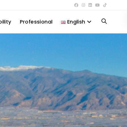
ility
Professional
English
Toggle
website
search