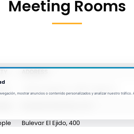
Meeting Rooms
TY
ADDRESS
ad
ople
Calle Arquitecto Julián Laguna, 1
egación, mostrar anuncios o contenido personalizados y analizar nuestro tráfico. Al
ople
Avenida Almerimar, s/n
ople
Bulevar El Ejido, 400