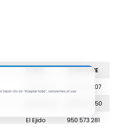
TOWN
TELEPHONE
Almerimar
950 497 007
 hacer clic en "Aceptar todo", consientes el uso
Almerimar
950 497 050
El Ejido
950 573 281