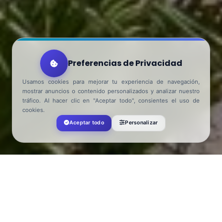
Preferencias de Privacidad
Usamos cookies para mejorar tu experiencia de navegación,
mostrar anuncios o contenido personalizados y analizar nuestro
tráfico. Al hacer clic en "Aceptar todo", consientes el uso de
cookies.
Aceptar todo
Personalizar
Turismo El Ejido
>
See&Do
>
Beaches