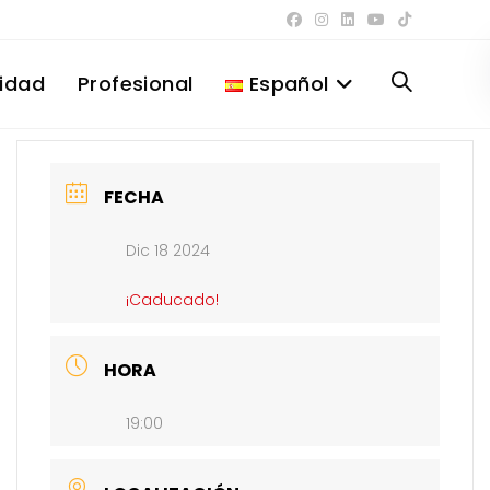
lidad
Profesional
Español
Alternar
búsqueda
FECHA
Dic 18 2024
de
¡Caducado!
la
HORA
19:00
web