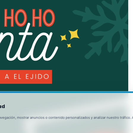
ad
egación, mostrar anuncios o contenido personalizados y analizar nuestro tráfico. Al