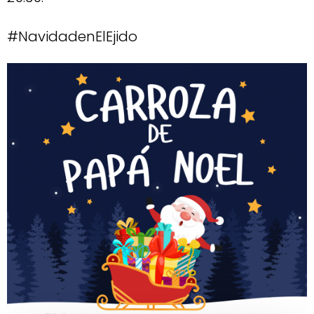
#NavidadenElEjido