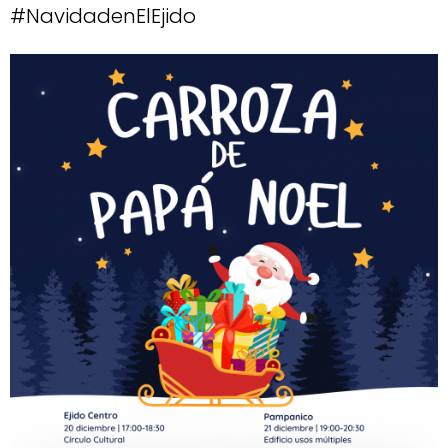
#NavidadenElEjido