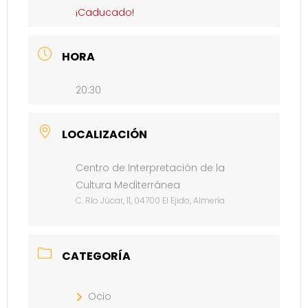
¡Caducado!
HORA
20:30
LOCALIZACIÓN
Centro de Interpretación de la
Cultura Mediterránea
C. Río Júcar, 11, 04700 El Ejido, Almería
CATEGORÍA
Ocio