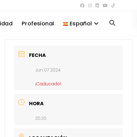
lidad
Profesional
Español
Alternar
búsqueda
FECHA
Jun 07 2024
de
¡Caducado!
la
HORA
20:30
web