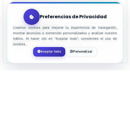
Punta Entinas
Preferencias de Privacidad
ORGANIZADOR
Usamos cookies para mejorar tu experiencia de navegación,
mostrar anuncios o contenido personalizados y analizar nuestro
tráfico. Al hacer clic en "Aceptar todo", consientes el uso de
AYUNTAMIENTO DE EL EJIDO
cookies.
Aceptar todo
Personalizar
COMPARTIR ESTE EVENTO