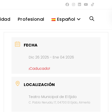
lidad
Profesional
Español
Alternar
búsqueda
FECHA
Dic 26 2025
- Ene 04 2026
de
¡Caducado!
la
LOCALIZACIÓN
Teatro Municipal de El Ejido
web
C. Pablo Neruda, 17, 04700 El Ejido, Almería