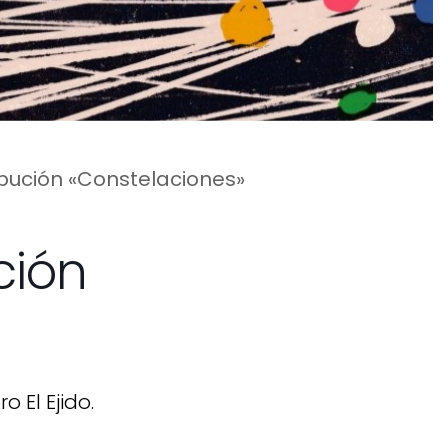
ribución «Constelaciones»
ción
o El Ejido.