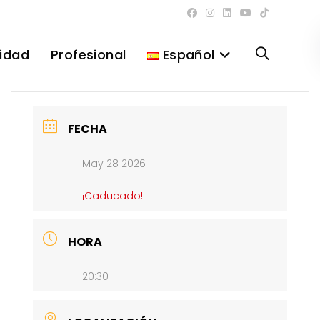
lidad
Profesional
Español
Alternar
búsqueda
FECHA
May 28 2026
de
¡Caducado!
la
HORA
20:30
web