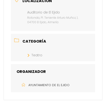
LOCALIZACIÓN
Auditorio de El Ejido
Rotonda, Pl. Teniente Arturo Muñoz, 1,
04700 El Ejido, Almería
CATEGORÍA
Teatro
ORGANIZADOR
AYUNTAMIENTO DE EL EJIDO