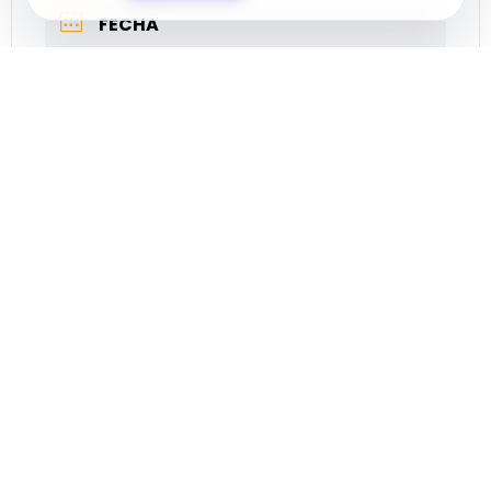
FECHA
Oct 31 2023
¡Caducado!
HORA
19:00
LOCALIZACIÓN
Balerma
El Ejido, Almería
CATEGORÍA