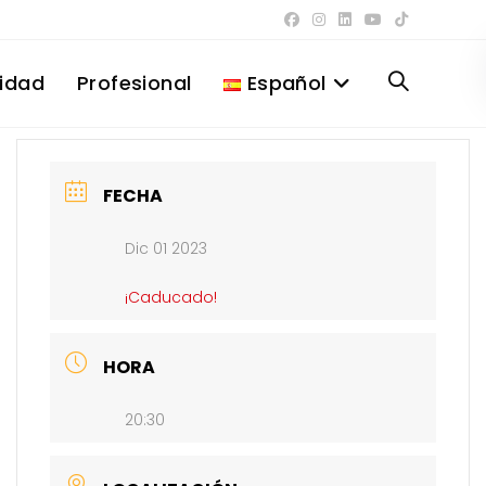
lidad
Profesional
Español
Alternar
búsqueda
FECHA
Dic 01 2023
de
¡Caducado!
la
HORA
20:30
web