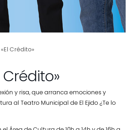
«El Crédito»
 Crédito»
exión y risa, que arranca emociones y
a al Teatro Municipal de El Ejido ¿Te lo
n el Área de Cultura de 10h a 14h y de 16h a