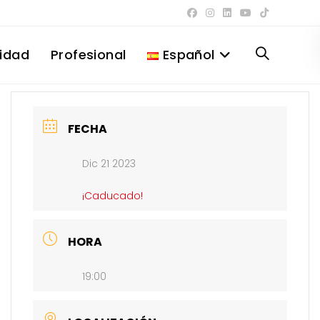
lidad
Profesional
Español
Alternar
búsqueda
FECHA
Dic 21 2023
de
¡Caducado!
la
HORA
19:00
web