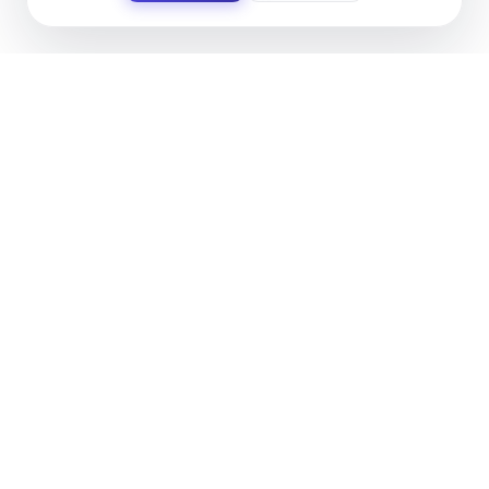
FECHA
Mar 29 2026
- Abr 05 2026
¡Caducado!
ORGANIZADOR
ÁREA DE CULTURA, AYUNTAMIENTO DE EL
EJIDO