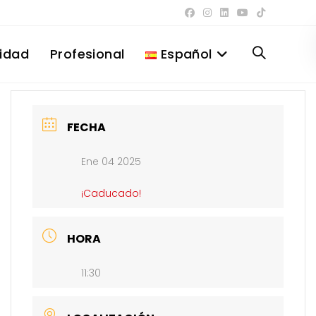
lidad
Profesional
Español
Alternar
búsqueda
FECHA
Ene 04 2025
de
¡Caducado!
la
HORA
11:30
web