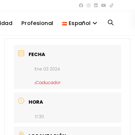
lidad
Profesional
Español
Alternar
búsqueda
FECHA
Ene 03 2024
de
¡Caducado!
la
HORA
17:30
web