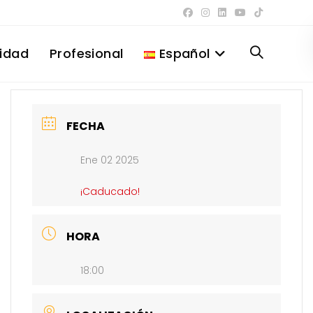
lidad
Profesional
Español
Alternar
búsqueda
FECHA
Ene 02 2025
de
¡Caducado!
la
HORA
18:00
web