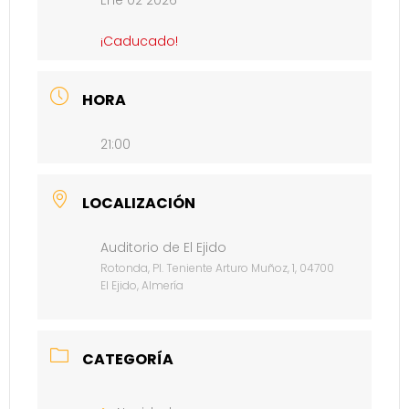
Ene 02 2026
¡Caducado!
HORA
21:00
LOCALIZACIÓN
Auditorio de El Ejido
Rotonda, Pl. Teniente Arturo Muñoz, 1, 04700
El Ejido, Almería
CATEGORÍA