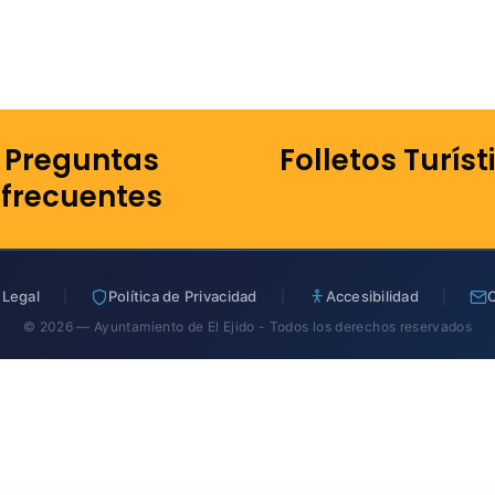
Preguntas
Folletos Turíst
frecuentes
 Legal
Política de Privacidad
Accesibilidad
|
|
|
© 2026 — Ayuntamiento de El Ejido - Todos los derechos reservados