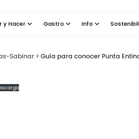
r y Hacer
Gastro
Info
Sostenibi
nas-Sabinar
>
Guía para conocer Punta Entin
escarga