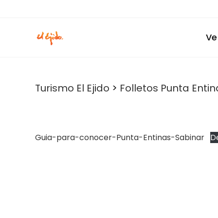
Ir
al
contenido
Ve
Turismo El Ejido
>
Folletos Punta Enti
Guia-para-conocer-Punta-Entinas-Sabinar
D