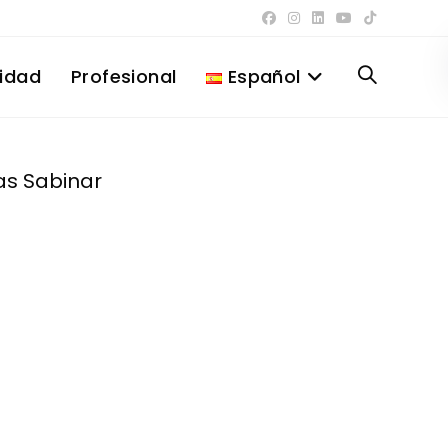
lidad
Profesional
Español
Alternar
búsqueda
as Sabinar
de
la
web