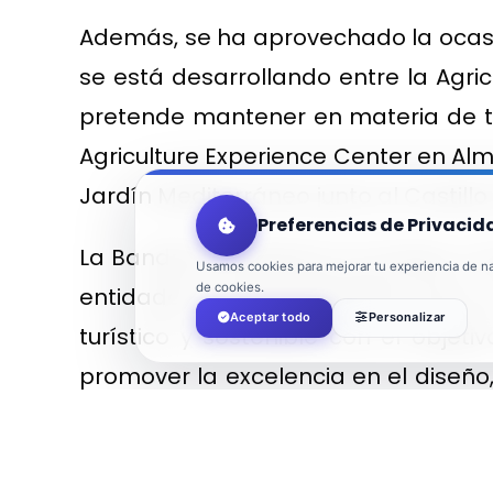
Además, se ha aprovechado la ocasió
se está desarrollando entre la Agric
pretende mantener en materia de turi
Agriculture Experience Center en Alm
Jardín Mediterráneo junto al Castillo
Preferencias de Privacid
La Bandera Ecoplayas se otorga, a tr
Usamos cookies para mejorar tu experiencia de nav
de cookies.
entidades supramunicipales que se
Aceptar todo
Personalizar
turístico y sostenible con el objet
promover la excelencia en el diseño
españolas, así como su desarrollo tur
Los factores que se valoran son crit