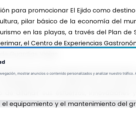
n para promocionar El Ejido como destino 
ultura, pilar básico de la economía del mun
smo en las playas, a través del Plan de So
erimar, el Centro de Experiencias Gastronó
 de Guardias Viejas.
ad
avés de un estricto sistema de información 
egación, mostrar anuncios o contenido personalizados y analizar nuestro tráfico. Al
 distinguen por la calidad de sus playas 
ivo de difundir sus esfuerzos, innovaciones
, el equipamiento y el mantenimiento del gr
ístico.
erios concretos, se valora estar en posesi