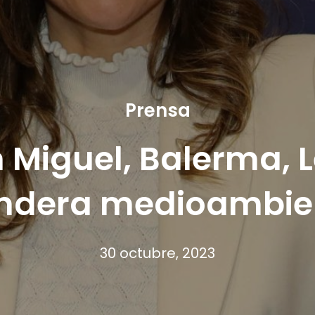
Prensa
 Miguel, Balerma, 
ndera medioambien
30 octubre, 2023