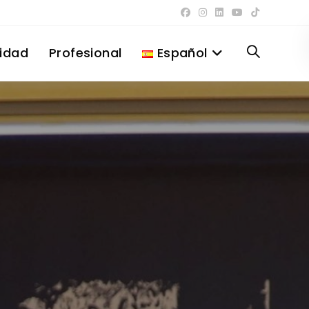
lidad
Profesional
Español
Alternar
búsqueda
de
la
web