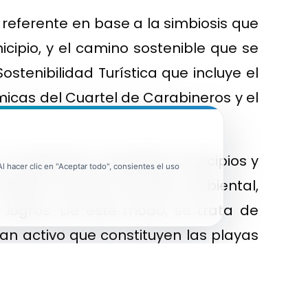
referente en base a la simbiosis que
icipio, y el camino sostenible que se
stenibilidad Turística que incluye el
micas del Cuartel de Carabineros y el
y evaluación, a aquellos municipios y
 hacer clic en "Aceptar todo", consientes el uso
desde el punto de vista ambiental,
 y logros. De este modo, se trata de
an activo que constituyen las playas
ón de otros certificados como Bandera