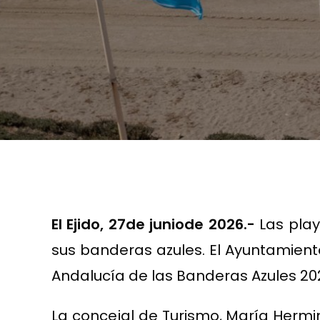
El Ejido,
2
7
de junio
de 202
6
.-
Las play
sus banderas azules. El Ayuntamiento
Andalucía de las Banderas Azules 202
La concejal de Turismo, María Hermin