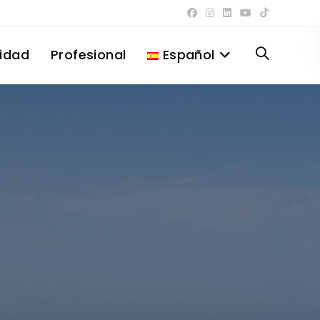
lidad
Profesional
Español
Alternar
búsqueda
de
la
web