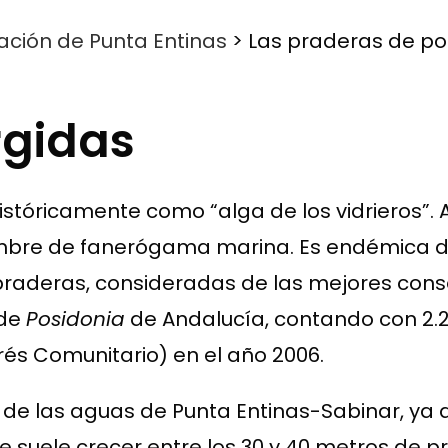
ación de Punta Entinas
>
Las praderas de po
rgidas
stóricamente como “alga de los vidrieros”. 
ombre de fanerógama marina. Es endémica d
praderas, consideradas de las mejores cons
 de
Posidonia
de Andalucía, contando con 2
rés Comunitario) en el año 2006.
de las aguas de Punta Entinas-Sabinar, ya qu
 que suele crecer entre los 30 y 40 metros de