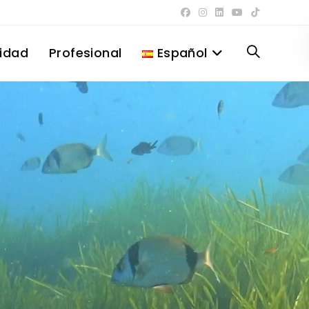
lidad
Profesional
Español
Alternar
búsqueda
de
la
web