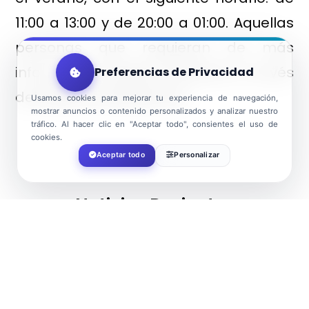
11:00 a 13:00 y de 20:00 a 01:00. Aquellas
personas que requieran de más
información pueden solicitarla a través
Preferencias de Privacidad
del teléfono 648 290 644.
Usamos cookies para mejorar tu experiencia de navegación,
mostrar anuncios o contenido personalizados y analizar nuestro
tráfico. Al hacer clic en "Aceptar todo", consientes el uso de
cookies.
Aceptar todo
Personalizar
Noticias Recientes
Ver todo