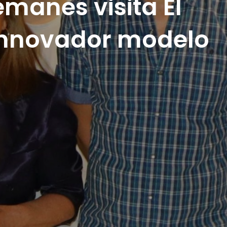
manes visita El
 innovador modelo