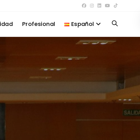
lidad
Profesional
Español
Alternar
búsqueda
de
la
web