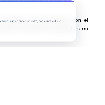
e mantiene el Ayuntamiento con el
 hacer clic en "Aceptar todo", consientes el uso
urismo vinculado a la agricultura en