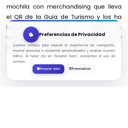
mochila con merchandising que lleva
el QR de la Guía de Turismo y los ha
invitado “a conocer la amplia ya
Preferencias de Privacidad
variada oferta turística del municipio y
Usamos cookies para mejorar tu experiencia de navegación,
nuestra gastronomía gourmet”.
mostrar anuncios o contenido personalizados y analizar nuestro
tráfico. Al hacer clic en "Aceptar todo", consientes el uso de
cookies.
Aceptar todo
Personalizar
Noticias Recientes
Ver todo