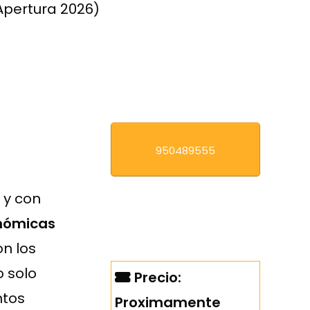
Apertura 2026)
950489555
 y con
onómicas
on los
o solo
Precio:
ntos
Proximamente