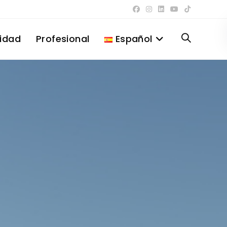
lidad
Profesional
Español
Alternar
búsqueda
de
la
web