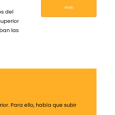
Web
s del
superior
aban las
ior. Para ello, había que subir