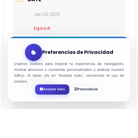
Jan 02 2022
Expired!
TIME
Preferencias de Privacidad
10:00
Usamos cookies para mejorar tu experiencia de navegación,
mostrar anuncios o contenido personalizados y analizar nuestro
tráfico. Al hacer clic en "Aceptar todo", consientes el uso de
cookies.
LOCATION
Aceptar todo
Personalizar
Balerma
ORGANIZER