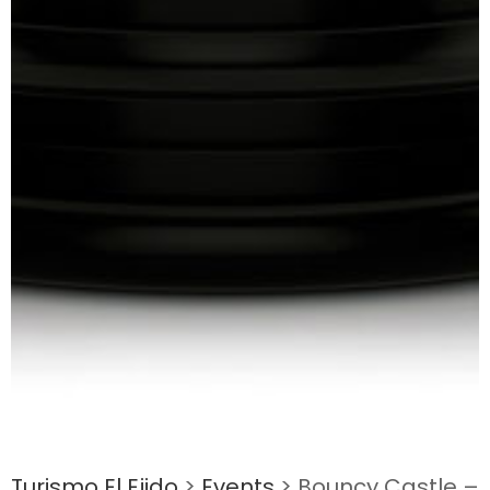
Turismo El Ejido
>
Events
>
Bouncy Castle –