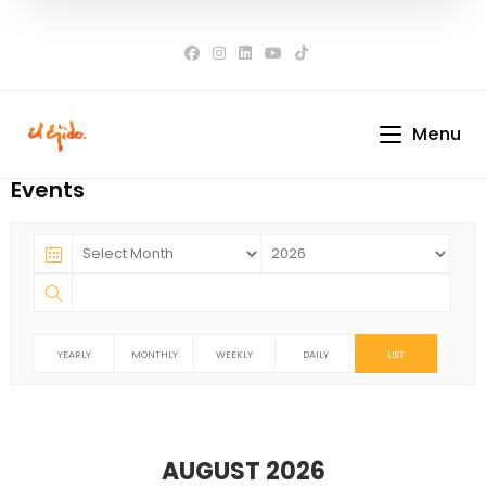
Skip
to
content
Menu
Events
YEARLY
MONTHLY
WEEKLY
DAILY
LIST
AUGUST 2026