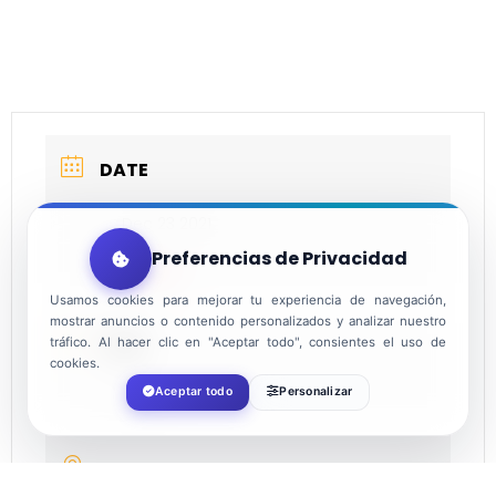
DATE
Dec 23 2021
Preferencias de Privacidad
Expired!
Usamos cookies para mejorar tu experiencia de navegación,
mostrar anuncios o contenido personalizados y analizar nuestro
TIME
tráfico. Al hacer clic en "Aceptar todo", consientes el uso de
cookies.
Aceptar todo
Personalizar
20:00
LOCATION