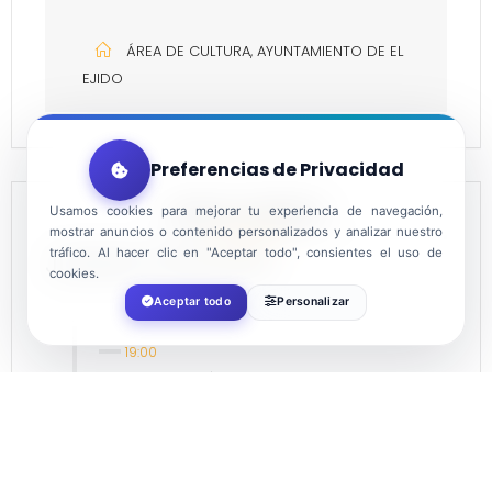
ÁREA DE CULTURA, AYUNTAMIENTO DE EL
EJIDO
Preferencias de Privacidad
HOURLY SCHEDULE
Usamos cookies para mejorar tu experiencia de navegación,
mostrar anuncios o contenido personalizados y analizar nuestro
tráfico. Al hacer clic en "Aceptar todo", consientes el uso de
Jueves 2 de junio
cookies.
Aceptar todo
Personalizar
19:00
San Agustín
Centro de usos múltiples
Viernes 3 de junio