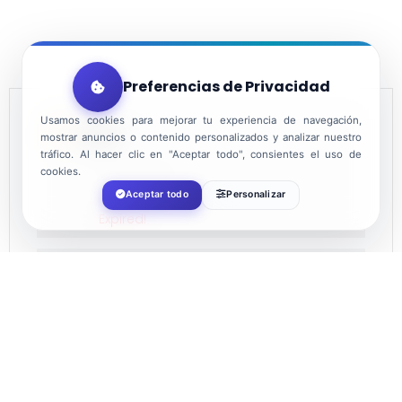
Preferencias de Privacidad
Usamos cookies para mejorar tu experiencia de navegación,
DATE
mostrar anuncios o contenido personalizados y analizar nuestro
tráfico. Al hacer clic en "Aceptar todo", consientes el uso de
cookies.
Jan 01 2022
Aceptar todo
Personalizar
Expired!
TIME
18:00
LOCATION