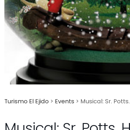
Turismo El Ejido
>
Events
>
Musical: Sr. Pott
Musical: Sr. Potts.