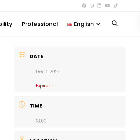
ility
Professional
English
Toggle
website
DATE
Dec 11 2021
search
Expired!
TIME
18:00